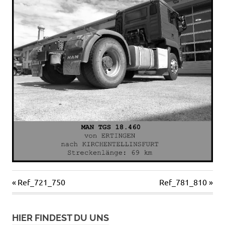
Vorheriger
Nächster
Ref_721_750
Ref_781_810
Beitragsnavigation
Beitrag:
Beitrag:
HIER FINDEST DU UNS