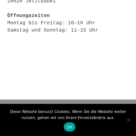
20020 Jetztdabei
Öffnungszeiten
Montag bis Freitag: 10–18 Uhr
Samstag und Sonntag: 11–15 Uhr
Diese Website benutzt Cookies. Wenn Sie die Website weiter
Copyright 2025 stefan:kaiser
nutzen, gehen wir von Ihrem Einverständnis aus.
AGB
Datenschutz
Impressum
Karriere
OK